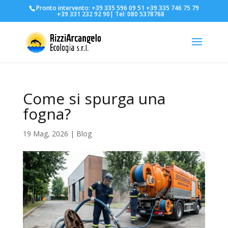
Pronto intervento:
+39 335 596 09 51
+39 335 746 75 79
+39 331 232 92 90
| Tel:
080 5378768
Come si spurga una
fogna?
19 Mag, 2026
|
Blog