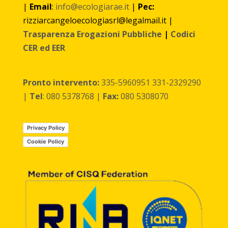
|
Email
:
info@ecologiarae.it
|
Pec:
rizziarcangeloecologiasrl@legalmail.it |
Trasparenza Erogazioni Pubbliche
|
Codici
CER ed EER
Pronto intervento:
335-5960951 331-2329290
|
Tel
: 080 5378768 |
Fax:
080 5308070
Privacy Policy
Cookie Policy