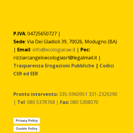
P.IVA
: 04725650727 |
Sede
: Via Dei Gladioli 39, 70026, Modugno (BA)
|
Email
:
info@ecologiarae.it
|
Pec:
rizziarcangeloecologiasrl@legalmail.it |
Trasparenza Erogazioni Pubbliche
|
Codici
CER ed EER
Pronto intervento:
335-5960951 331-2329290
|
Tel
: 080 5378768 |
Fax:
080 5308070
Privacy Policy
Cookie Policy