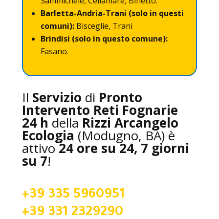
Sammichele, Cellamare, Binetto.
Barletta-Andria-Trani (solo in questi
comuni):
Bisceglie, Trani
Brindisi (solo in questo comune):
Fasano.
Il
Servizio
di
Pronto
Intervento Reti Fognarie
24
h
della
Rizzi Arcangelo
Ecologia
(Modugno, BA) è
attivo
24 ore su 24, 7 giorni
su 7
!
+39 335 5960951
+39 331 2329290